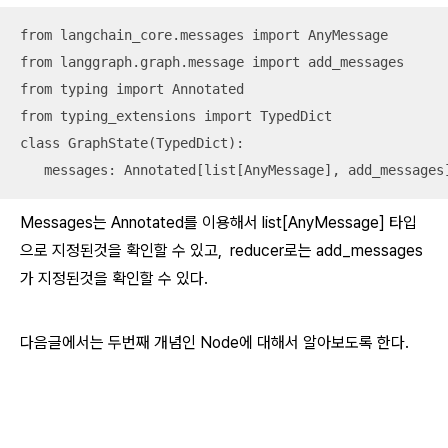
from langchain_core.messages import AnyMessage

from langgraph.graph.message import add_messages

from typing import Annotated

from typing_extensions import TypedDict

class GraphState(TypedDict):

   messages: Annotated[list[AnyMessage], add_messages
Messages는 Annotated를 이용해서 list[AnyMessage] 타입
으로 지정된것을 확인할 수 있고, reducer로는 add_messages
가 지정된것을 확인할 수 있다.
다음글에서는 두번째 개념인 Node에 대해서 알아보도록 한다.