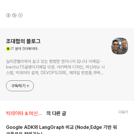
(새창열림)
로그 정보
조대협의 블로그
(새창열림)
IT
분야 크리에이터
실리콘밸리에서 살고 있는 평범한 엔지니어 입니다 이메일-
bwcho75골뱅이지메일 닷컴. 아키텍처 디자인, 머신러닝 시
스템, 빅데이터 설계, DEVOPS/SRE, 애자일 방법론,쿠버네
티스,마이크로서비스, ChatGPT 생성형 AI , CTO 등에 대
한 기술 멘토링과 강의 진행합니다. Linkedin :
구독하기
https://www.linkedin.com/in/terrycho75/
더보기
빅데이타 & 머신러닝/생성형 AI (ChatGPT etc)
의 다른 글
Google ADK와 LangGraph 비교 (Node,Edge 기반 워