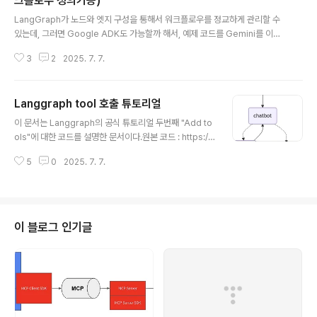
크플로우 정의기능)
글 내용
LangGraph가 노드와 엣지 구성을 통해서 워크플로우를 정교하게 관리할 수
있는데, 그러면 Google ADK도 가능할까 해서, 예제 코드를 Gemini를 이용
해서 구성해봤다. 일단 결론 부터 이야기하자면, Google ADK는 노드와 엣지
3
2
2025. 7. 7.
의 개념은 없지만, 노드대신 에이전트로 정의한후, 이를 워크플로우로 연결이
가능하고, Loop와 Branch역시 가능하다. 아직 Node와 ADK의 Agent차이
에 대해서는 좀 더 고민해봐야겠지만, 개념상으로 비슷한것은 만들수있다는 이
Langgraph tool 호출 튜토리얼
야기.from google.adk.agents import LlmAgent, SequentialAgent,
글 내용
BaseAgentfrom google.adk.events import Event, EventActionsfr
이 문서는 Langgraph의 공식 튜토리얼 두번째 "Add to
om google...
ols"에 대한 코드를 설명한 문서이다.원본 코드 : https://l
angchain-ai.github.io/langgraph/tutorials/get-st
5
0
2025. 7. 7.
arted/2-add-tools/모델 생성 및 툴 생성 부분tool = T
avilySearch(max_results=2)tools = [tool]llm = in
it_chat_model("google_genai:gemini-2.5-flas
h")llm_with_tools = llm.bind_tools(tools)외부 Sea
rch tool로 Langchain tool (TavilySearch)툴을 생성
이 블로그 인기글
하고, 해당 툴을 tools 리스트에 넣은후에,LLM 모델을 생
성하고, 해당 tool을 LLM..