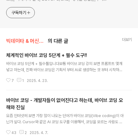
티스,마이크로서비스, ChatGPT 생성형 AI , CTO 등에 대
한 기술 멘토링과 강의 진행합니다. Linkedin :
구독하기
https://www.linkedin.com/in/terrycho75/
더보기
빅데이타 & 머신러닝/생성형 AI (ChatGPT etc)
의 다른 글
체계적인 바이브 코딩 5단계 + 필수 도구!!
글 내용
바이브 코딩 5단계 + 필수툴입니다보통 바이브 코딩 강의 보면 프롬프트 몇개
넣고 마는데, 진짜 바이브 코딩은 기획서 부터 AI로 생성하는 것 부터 시작하고,
AI가 가능한 부분과 사람이 해야 하는 부분을 구분해야 하는데. 진짜 바이브 코
7
1
2025. 4. 23.
딩 방법을 30분내에 설명해드립니다. 초보자뿐만 아니라, 실무자에게도 유리한
바이브코딩 5단계 + 필수툴입니다.
바이브 코딩 - 개발자들이 없어진다고 하는데, 바이브 코딩 오
해와 진실
글 내용
요즘 인터넷에 보면 가장 많이 나오는 단어가 바이브 코딩(Vibe coding)이 아
닌가 싶다. Cursor와 같은 AI 코딩 도구를 이용해서, 코딩을 모르는 사람도 자
연어로 요구 사항을 설명하면 AI가 자동으로 코드를 생성해준다. 유투브 채널에
43
2
2025. 4. 7.
보면 온갖 바이브 코딩에 대한 이야기이고, 개발자는 이제 없어질 것이며 신입