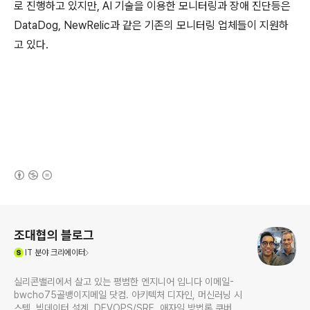
로 진행하고 있지만, AI 기술을 이용한 모니터링과 장애 진단등은
DataDog, NewRelic과 같은 기존의 모니터링 업체들이 지원하
고 있다.
(새창열림)
로그 정보
조대협의 블로그
(새창열림)
IT
분야 크리에이터
실리콘밸리에서 살고 있는 평범한 엔지니어 입니다 이메일-
bwcho75골뱅이지메일 닷컴. 아키텍처 디자인, 머신러닝 시
스템, 빅데이터 설계, DEVOPS/SRE, 애자일 방법론,쿠버네