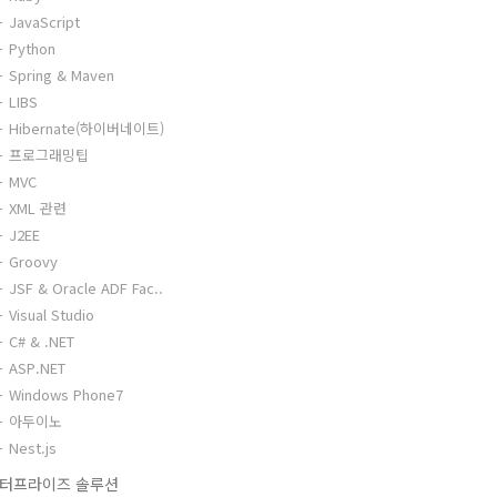
JavaScript
Python
Spring & Maven
LIBS
Hibernate(하이버네이트)
프로그래밍팁
MVC
XML 관련
J2EE
Groovy
JSF & Oracle ADF Fac..
Visual Studio
C# & .NET
ASP.NET
Windows Phone7
아두이노
Nest.js
터프라이즈 솔루션