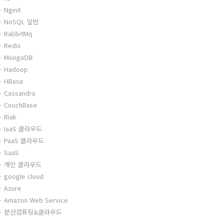
NginX
NoSQL 일반
RabbitMq
Redis
MongoDB
Hadoop
HBase
Cassandra
CouchBase
Riak
IaaS 클라우드
PaaS 클라우드
SaaS
개인 클라우드
google cloud
Azure
Amazon Web Service
분산컴퓨팅&클라우드