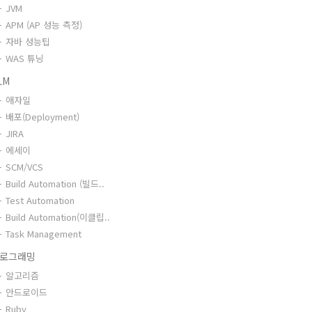
JVM
APM (AP 성능 측정)
자바 성능팁
WAS 튜닝
LM
애자일
배포(Deployment)
JIRA
에세이
SCM/VCS
Build Automation (빌드..
Test Automation
Build Automation(이클립..
Task Management
로그래밍
알고리즘
안드로이드
Ruby