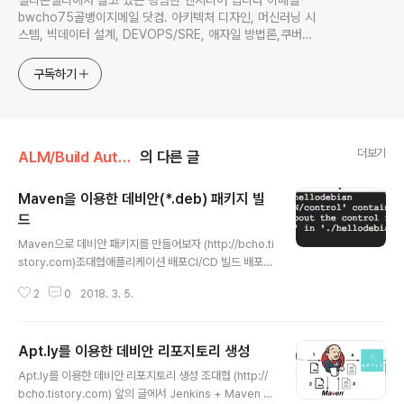
실리콘밸리에서 살고 있는 평범한 엔지니어 입니다 이메일-
bwcho75골뱅이지메일 닷컴. 아키텍처 디자인, 머신러닝 시
스템, 빅데이터 설계, DEVOPS/SRE, 애자일 방법론,쿠버네
티스,마이크로서비스, ChatGPT 생성형 AI , CTO 등에 대
한 기술 멘토링과 강의 진행합니다. Linkedin :
구독하기
https://www.linkedin.com/in/terrycho75/
더보기
ALM/Build Automation (빌드 자동화)
의 다른 글
Maven을 이용한 데비안(*.deb) 패키지 빌
드
글 내용
Maven으로 데비안 패키지를 만들어보자 (http://bcho.ti
story.com)조대협애플리케이션 배포CI/CD 빌드 배포
프로세스에서, 컴파일된 애플리케이션을 배포하는 방법은
2
0
2018. 3. 5.
여러가지가 있다. 빌드된 바이너리를 Ansible과 같은 Co
nfiguration management 도구를 이용해서 배포하는
방법이 일반적이지만, 작업이 복잡한 경우에는 많은 스크
Apt.ly를 이용한 데비안 리포지토리 생성
립트 작업이 필요한 경우가 있다. 보통 애플리케이션 배포
글 내용
는 단순하게 바이너리만을 복사하는 것이 아니라, 이에 필
Apt.ly를 이용한 데비안 리포지토리 생성 조대협 (http://
요한 의존성이 있는 패키지 (예를 들어 JDK나 기타 의존되
bcho.tistory.com) 앞의 글에서 Jenkins + Maven 조