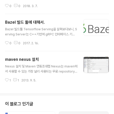
는 라이브러리)를 배포해야 하는 경우도 있고, 경우에 따라
합을 통해서 애플리케이션 설치 파일을 데비안 패키지로
서는 의존되는 파일이나 복잡한 디렉토리 구조를 생성해야
0
0
2018. 3. 7.
패키징하는 방법에 대해서 알아보았다. 이제 이 패키지를
하는 경우가 있다. 이를 Ansible과 같은 Configurati..
서버에 설치하는 방법을 살펴본다.패키지를 설치하는 방법
은 간단하게 데비안 패키지 파일을 설치하고자 하는 서버
Bazel 빌드 툴에 대해서.
에 복사해놓은 다음에, sudo apt-get install을 이용해서
글 내용
설치하는 방법도 있지만, 설치하고자 하는 서버마다 복사
Bazel 빌드툴 Tensorflow Serving을 살펴보다보니, S
하기가 번거롭기 때문에 조금 더 쉬운 접근을 위해서 데비
erving Server는 C++기반에 gRPC 인터페이스 기반
안 패키지 서버를 올리는 방법이 있다. 우리가 JDK나 nod
이라는 것을 알았는데,빌드 환경이 bazel이라는 것을 사
e.js 등 다양한 유닉스 패키지를 apt-get 을 이용하여 설
0
0
2017. 2. 16.
용한다. 그래서 Bazel이 무엇인가 찾아봤는데. 쉽게 말하
치가 가능한것은 미리 데비안 패키지 리파지토리 서..
면 빌드 툴이다 위키에 설명이 가장 잘나와 있는데, 구글에
서 만든 빌드 시스템으로, 구글의 경우 큰 소스코드를 빌드
maven nexus 설치
하기 때문에, 이를 위해서 만들어진 빌드 시스템을 오픈소
글 내용
스화 한것으로, 분산 빌드등을 제공하고 빠른 성능을 제공
Nexus 설치 및 Maven 연동조대협 Nexus는 maven에
한다. 쉽게 말해서 make,ant,gradle,maven과 같은 빌
서 사용할 수 있는 가장 널리 사용되는 무료 repository
드 시스템으로 보면 된다.Java,C,C++,Python,Object
중의 하나이다. www.sonatype.com 에서 다운로드 받
C등의 언어를 지원한다. https://en.wikipedia.org/wik
1
1
2013. 9. 5.
아서 설치할 수 있다. Local에 nexus를 설치하게 되면,
i/Bazel_(softw..
외부로 부터 dependency를 끌어 오는 수고를 덜고, loc
al nexus를 proxy (cache)로 사용함으로써 빠르게 라
이브러리들을 끌어 올 수 도 있고, 반대로 개발팀내에서 사
용하는 공통 라이브러리들을 local nexus에 배포해서 팀
이 블로그 인기글
간에 공유할 수 있다. 또한 사용자 계정 지정을 통해서 rep
ository에 대한 접근 정책을 정의할 수 도 있다. Nexus는