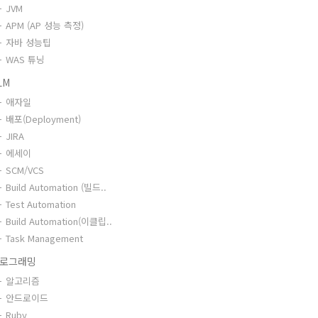
JVM
APM (AP 성능 측정)
자바 성능팁
WAS 튜닝
LM
애자일
배포(Deployment)
JIRA
에세이
SCM/VCS
Build Automation (빌드..
Test Automation
Build Automation(이클립..
Task Management
로그래밍
알고리즘
안드로이드
Ruby