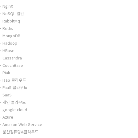
NginX
NoSQL 일반
RabbitMq
Redis
MongoDB
Hadoop
HBase
Cassandra
CouchBase
Riak
IaaS 클라우드
PaaS 클라우드
SaaS
개인 클라우드
google cloud
Azure
Amazon Web Service
분산컴퓨팅&클라우드