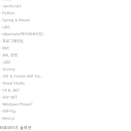
JavaScript
Python
Spring & Maven
LIBS
Hibernate(하이버네이트)
프로그래밍팁
MVC
XML 관련
J2EE
Groovy
JSF & Oracle ADF Fac..
Visual Studio
C# & .NET
ASP.NET
Windows Phone7
아두이노
Nest.js
터프라이즈 솔루션